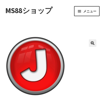
MS88ショップ
ナ
コ
メニュー
ビ
ン
ゲ
テ
ホーム
ー
ン
シ
ツ
マイアカウント
ョ
へ
ン
ス
お買い物カゴ
へ
キ
ス
ッ
特定商取引法に基づく表記
キ
プ
ッ
プライバシーポリシー
プ
お問い合わせ
あなたの注文履歴