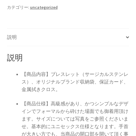
バ
カテゴリー:
uncategorized
ン
グ
ル
メ
説明
ン
ズ
レ
説明
デ
ィ
【商品内容】ブレスレット（サージカルステンレ
ー
ス）、オリジナルブランド収納袋、保証カード、
ス
金属拭きクロス。
サ
ー
【商品仕様】高級感があり、かつシンプルなデザ
ジ
インでフォーマルから砕けた場面でも御着用頂け
カ
ます。サイズについては写真をご参照くださいま
ル
せ。基本的にユニセックス仕様となります。手首
ス
が大きい方でも、当商品の開口部を開いて頂く事