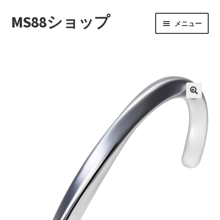
MS88ショップ
ナ
コ
メニュー
ビ
ン
ゲ
テ
ホーム
ー
ン
シ
ツ
マイアカウント
ョ
へ
ン
ス
お買い物カゴ
へ
キ
ス
ッ
特定商取引法に基づく表記
キ
プ
ッ
プライバシーポリシー
プ
お問い合わせ
あなたの注文履歴